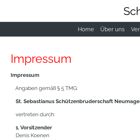
Zum
Sc
Hauptinhalt
springen
Home
Über uns
Ver
Impressum
Impressum
Angaben gemäß § 5 TMG:
St. Sebastianus Schützenbruderschaft Neumagen
vertreten durch:
1. Vorsitzender
Denis Koenen