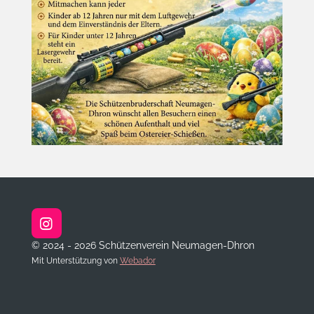
I
n
© 2024 - 2026 Schützenverein Neumagen-Dhron
s
Mit Unterstützung von
Webador
t
a
g
r