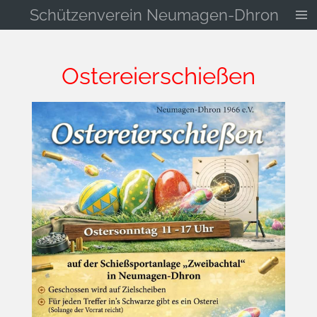
Schützenverein Neumagen-Dhron
Zum
Hauptinhalt
springen
Ostereierschießen